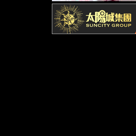
致力于美好环境
走进388vip太阳集团
致力于美好环境