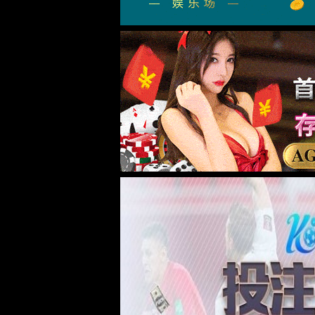
电子化学品材料
绿色厂务系统解决方案
新闻资讯
投资者关系
加入我们
简体中文
简体中文
English
日本語
联系我们